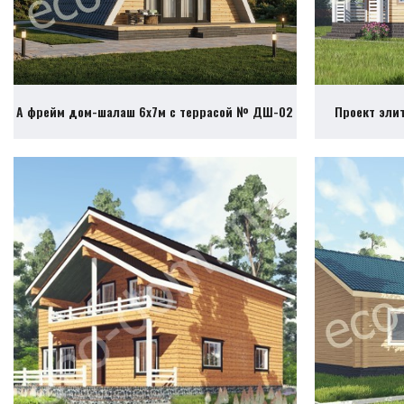
А фрейм дом-шалаш 6х7м с террасой № ДШ-02
Проект эли