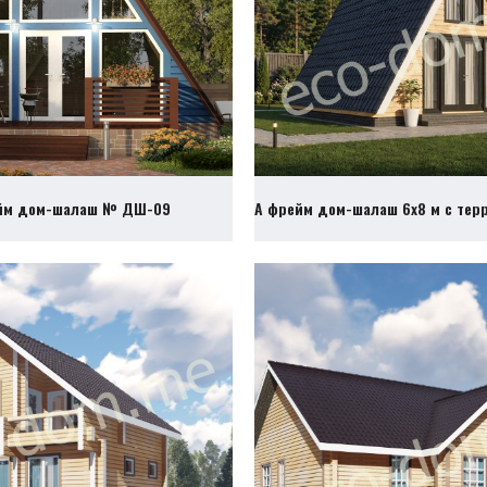
йм дом-шалаш № ДШ-09
А фрейм дом-шалаш 6х8 м с те