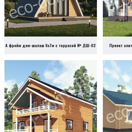
А фрейм дом-шалаш 6х7м с террасой № ДШ-02
Проект эли