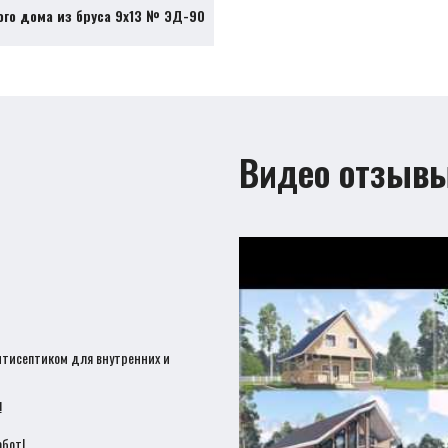
ого дома из бруса 9х13 № ЭД-90
Видео отзыв
нтисептиком для внутренних и
!
бот!