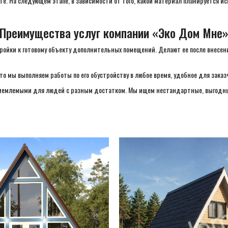
те. На следующем этапе, в зависимости от того, какой материал планируется и
Преимущества услуг компании «Эко Дом Мне
ойки к готовому объекту дополнительных помещений. Делают ее после внесен
 то мы выполняем работы по его обустройству в любое время, удобное для зак
риемлемыми для людей с разным достатком. Мы ищем нестандартные, выгодные