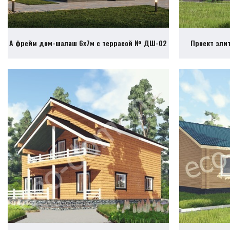
А фрейм дом-шалаш 6х7м с террасой № ДШ-02
Проект эли