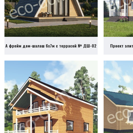
А фрейм дом-шалаш 6х7м с террасой № ДШ-02
Проект эли