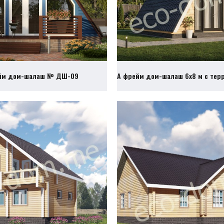
йм дом-шалаш № ДШ-09
А фрейм дом-шалаш 6х8 м с те