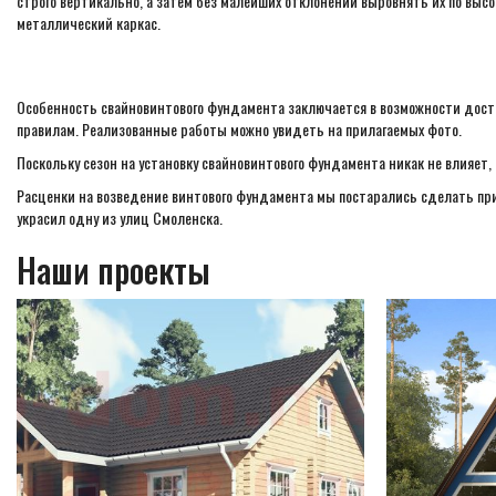
строго вертикально, а затем без малейших отклонений выровнять их по высо
металлический каркас.
Особенность свайновинтового фундамента заключается в возможности достр
правилам. Реализованные работы можно увидеть на прилагаемых фото.
Поскольку сезон на установку свайновинтового фундамента никак не влияет,
Расценки на возведение винтового фундамента мы постарались сделать п
украсил одну из улиц Смоленска.
Наши проекты