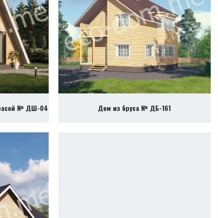
ррасой № ДШ-04
Дом из бруса № ДБ-161