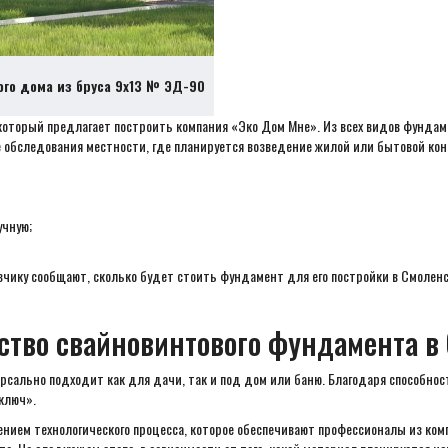
ого дома из бруса 9х13 № ЭД-90
 который предлагает построить компания «Эко Дом Мне». Из всех видов фунд
 обследования местности, где планируется возведение жилой или бытовой кон
учную;
чику сообщают, сколько будет стоить фундамент для его постройки в Смоленске
ство свайновинтового фундамента в
рсально подходит как для дачи, так и под дом или баню. Благодаря способности
ключ».
ием технологического процесса, которое обеспечивают профессионалы из комп