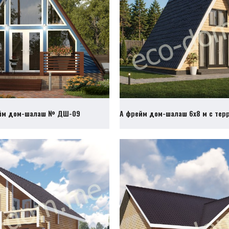
йм дом-шалаш № ДШ-09
А фрейм дом-шалаш 6х8 м с те