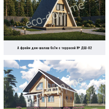
А фрейм дом-шалаш 6х7м с террасой № ДШ-02