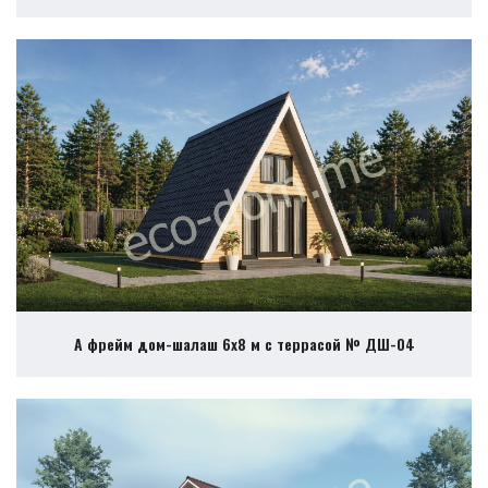
А фрейм дом-шалаш 6х8 м с террасой № ДШ-04