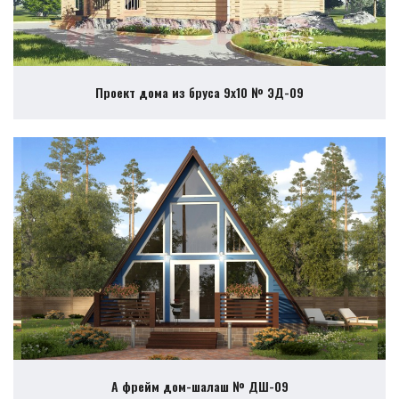
Проект дома из бруса 9х10 № ЭД-09
А фрейм дом-шалаш № ДШ-09