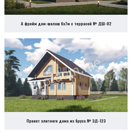
А фрейм дом-шалаш 6х7м с террасой № ДШ-02
Проект элитного дома из бруса № ЭД-123