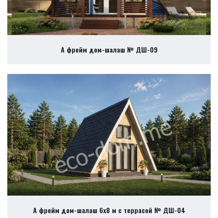
А фрейм дом-шалаш № ДШ-09
А фрейм дом-шалаш 6х8 м с террасой № ДШ-04