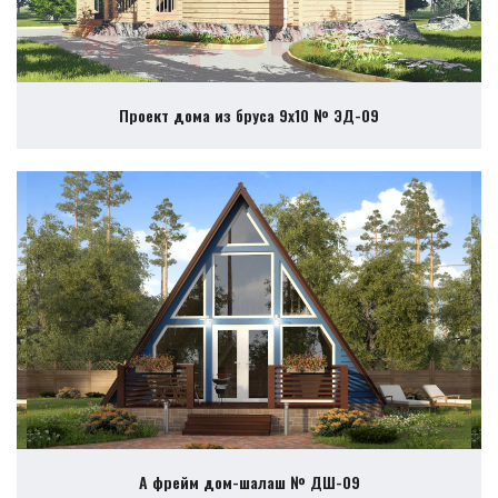
Проект дома из бруса 9х10 № ЭД-09
А фрейм дом-шалаш № ДШ-09