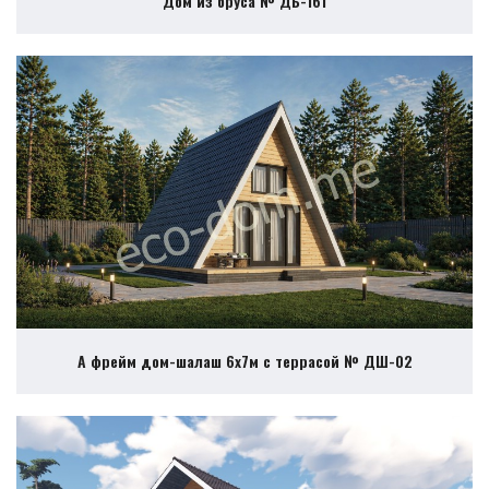
Дом из бруса № ДБ-161
А фрейм дом-шалаш 6х7м с террасой № ДШ-02