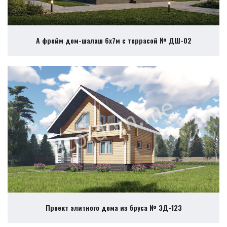
А фрейм дом-шалаш 6х7м с террасой № ДШ-02
Проект элитного дома из бруса № ЭД-123