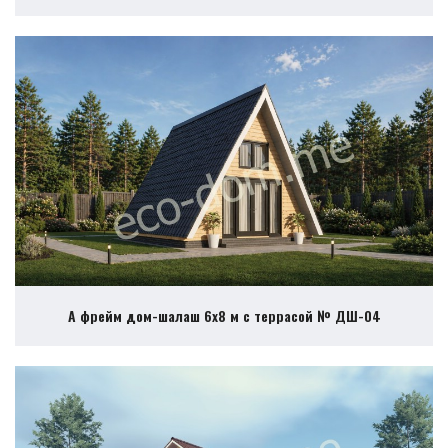
А фрейм дом-шалаш 6х8 м с террасой № ДШ-04