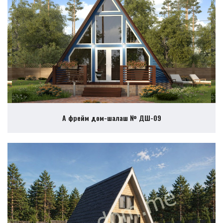
А фрейм дом-шалаш № ДШ-09