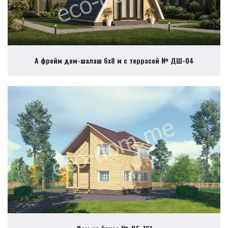
А фрейм дом-шалаш 6х8 м с террасой № ДШ-04