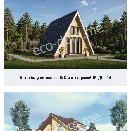
А фрейм дом-шалаш 6х8 м с террасой № ДШ-04