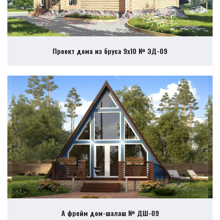
Проект дома из бруса 9х10 № ЭД-09
А фрейм дом-шалаш № ДШ-09