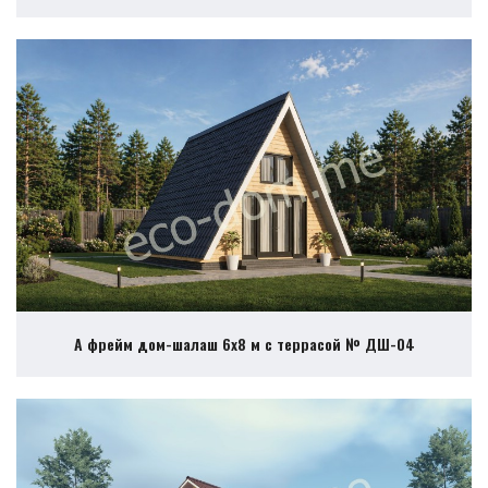
А фрейм дом-шалаш 6х8 м с террасой № ДШ-04