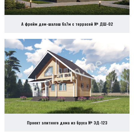
А фрейм дом-шалаш 6х7м с террасой № ДШ-02
Проект элитного дома из бруса № ЭД-123