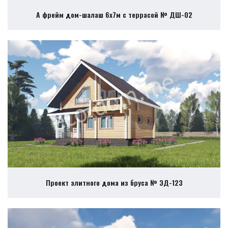
А фрейм дом-шалаш 6х7м с террасой № ДШ-02
Проект элитного дома из бруса № ЭД-123