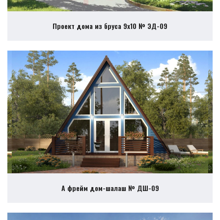
Проект дома из бруса 9х10 № ЭД-09
А фрейм дом-шалаш № ДШ-09