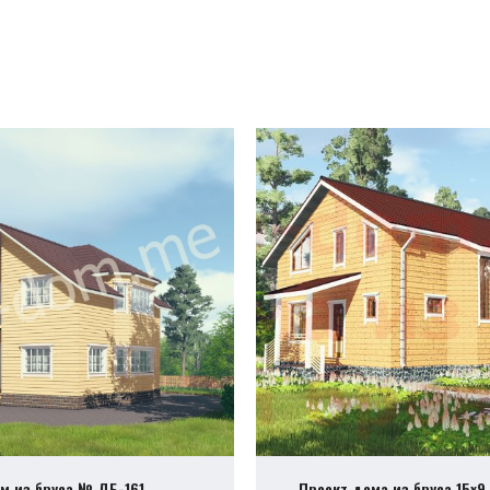
м из бруса № ДБ-161
Проект дома из бруса 15х