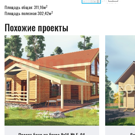
2
Площадь общая: 311,16м
2
Площадь полезная 302,42м
Похожие проекты
Проект бани из бруса 9х14 № Б-04
До