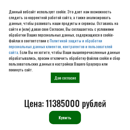
Данный вебсайт использует cookie. Это дает нам возможность
следить за корректной работой сайта, а также анализировать
данные, чтобы развивать наши продукты и сервисы. Оставаясь на
сайте и (или) давая свое Согласие, Вы соглашаетесь с условиями
обработки Ваших персональных данных, содержащихся в cookie-
Дом из клееного бруса под
файлах в соответствии с
Политикой защиты и обработки
персональных данных клиентов, контрагентов и пользователей
ключ № ДиКБ-06
сайта
. Если Вы не хотите, чтобы Ваши вышеперечисленные данные
обрабатывались, просим отключить обработку файлов cookie и сбор
пользовательских данных в настройках Вашего браузера или
покинуть сайт.
Главная
Проекты
Дома из клееного
Проект дома из клееного бруса
Даю согласие
бруса под ключ
под ключ ДиКБ-06
Цена:
11385000 рублей
Купить