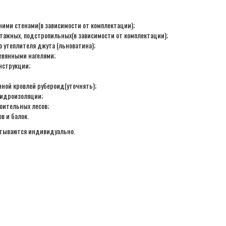
ними стенами(в зависимости от комплектации);
этажных, подстропильных(в зависимости от комплектации);
 утеплителя джута (льноватина);
евянными нагелями;
нструкции;
ной кровлей рубероид(уточнять);
гидроизоляции;
оительных лесов;
в и балок.
итываются индивидуально.