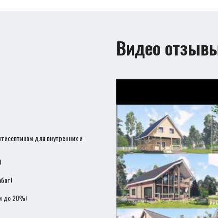
Видео отзыв
нтисептиком для внутренних и
!
бот!
и до 20%!