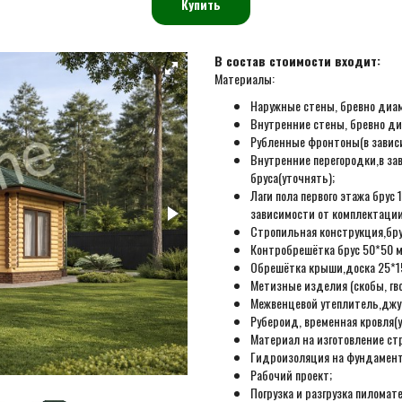
Купить
В состав стоимости входит:
Материалы:
Наружные стены, бревно диамет
Внутренние стены, бревно диам
Рубленные фронтоны(в зависи
Внутренние перегородки,в за
бруса(уточнять);
Лаги пола первого этажа бру
зависимости от комплектации
Стропильная конструкция,бру
Контробрешётка брус 50*50 м
Обрешётка крыши,доска 25*15
Метизные изделия (скобы, гвоз
Межвенцевой утеплитель,джут
Рубероид, временная кровля(у
Материал на изготовление ст
Гидроизоляция на фундамент
Рабочий проект;
Погрузка и разгрузка пиломат