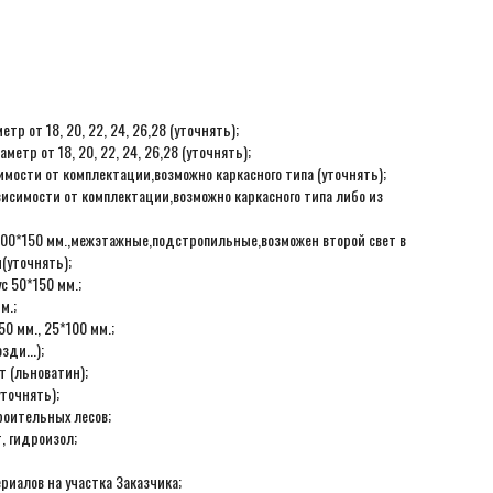
р от 18, 20, 22, 24, 26,28 (уточнять);
етр от 18, 20, 22, 24, 26,28 (уточнять);
мости от комплектации,возможно каркасного типа (уточнять);
висимости от комплектации,возможно каркасного типа либо из
с 100*150 мм.,межэтажные,подстропильные,возможен второй свет в
(уточнять);
с 50*150 мм.;
м.;
0 мм., 25*100 мм.;
ди...);
 (льноватин);
точнять);
роительных лесов;
, гидроизол;
ериалов на участка Заказчика;