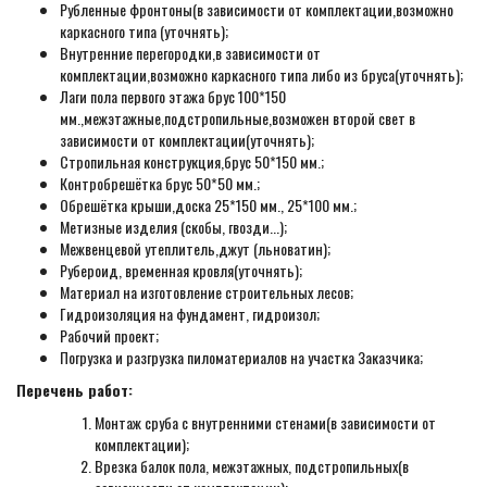
Рубленные фронтоны(в зависимости от комплектации,возможно
каркасного типа (уточнять);
Внутренние перегородки,в зависимости от
комплектации,возможно каркасного типа либо из бруса(уточнять);
Лаги пола первого этажа брус 100*150
мм.,межэтажные,подстропильные,возможен второй свет в
зависимости от комплектации(уточнять);
Стропильная конструкция,брус 50*150 мм.;
Контробрешётка брус 50*50 мм.;
Обрешётка крыши,доска 25*150 мм., 25*100 мм.;
Метизные изделия (скобы, гвозди...);
Межвенцевой утеплитель,джут (льноватин);
Рубероид, временная кровля(уточнять);
Материал на изготовление строительных лесов;
Гидроизоляция на фундамент, гидроизол;
Рабочий проект;
Погрузка и разгрузка пиломатериалов на участка Заказчика;
Перечень работ:
Монтаж сруба с внутренними стенами(в зависимости от
комплектации);
Врезка балок пола, межэтажных, подстропильных(в