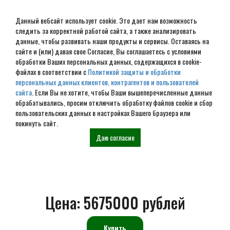
Данный вебсайт использует cookie. Это дает нам возможность
следить за корректной работой сайта, а также анализировать
данные, чтобы развивать наши продукты и сервисы. Оставаясь на
сайте и (или) давая свое Согласие, Вы соглашаетесь с условиями
обработки Ваших персональных данных, содержащихся в cookie-
Проект дома из
файлах в соответствии с
Политикой защиты и обработки
персональных данных клиентов, контрагентов и пользователей
оцилиндрованного бревна
сайта
. Если Вы не хотите, чтобы Ваши вышеперечисленные данные
обрабатывались, просим отключить обработку файлов cookie и сбор
14х10 № ДиОБ-60
пользовательских данных в настройках Вашего браузера или
покинуть сайт.
Даю согласие
Главная
Проекты
Дома из оцилиндрованного
Проект дома №
бревна
ДиОБ-60
Цена:
5675000 рублей
Купить