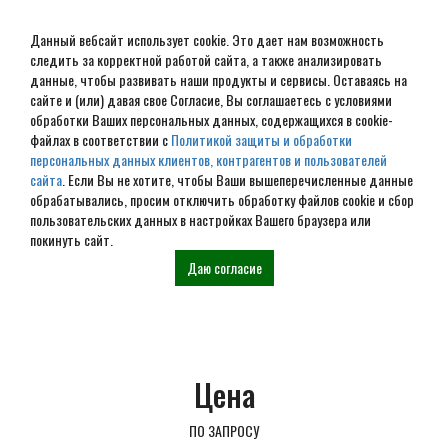
Данный вебсайт использует cookie. Это дает нам возможность
следить за корректной работой сайта, а также анализировать
данные, чтобы развивать наши продукты и сервисы. Оставаясь на
сайте и (или) давая свое Согласие, Вы соглашаетесь с условиями
обработки Ваших персональных данных, содержащихся в cookie-
Проект дома из
файлах в соответствии с
Политикой защиты и обработки
персональных данных клиентов, контрагентов и пользователей
оцилиндрованного бревна
сайта
. Если Вы не хотите, чтобы Ваши вышеперечисленные данные
обрабатывались, просим отключить обработку файлов cookie и сбор
8х9 № ДиОБ-64
пользовательских данных в настройках Вашего браузера или
покинуть сайт.
Даю согласие
Главная
Проекты
Дома из оцилиндрованного
Проект дома №
бревна
ДиОБ-64
Цена
ПО ЗАПРОСУ