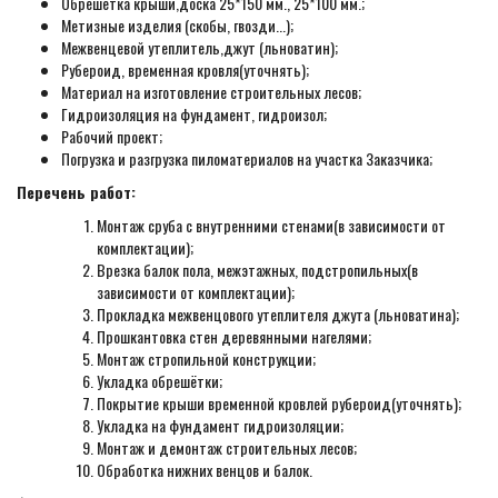
Обрешётка крыши,доска 25*150 мм., 25*100 мм.;
Метизные изделия (скобы, гвозди...);
Межвенцевой утеплитель,джут (льноватин);
Рубероид, временная кровля(уточнять);
Материал на изготовление строительных лесов;
Гидроизоляция на фундамент, гидроизол;
Рабочий проект;
Погрузка и разгрузка пиломатериалов на участка Заказчика;
Перечень работ:
Монтаж сруба с внутренними стенами(в зависимости от
комплектации);
Врезка балок пола, межэтажных, подстропильных(в
зависимости от комплектации);
Прокладка межвенцового утеплителя джута (льноватина);
Прошкантовка стен деревянными нагелями;
Монтаж стропильной конструкции;
Укладка обрешётки;
Покрытие крыши временной кровлей рубероид(уточнять);
Укладка на фундамент гидроизоляции;
Монтаж и демонтаж строительных лесов;
Обработка нижних венцов и балок.