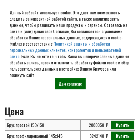
Данный вебсайт использует cookie. Это дает нам возможность
следить за корректной работой сайта, а также анализировать
данные, чтобы развивать наши продукты и сервисы. Оставаясь на
сайте и (или) давая свое Согласие, Вы соглашаетесь с условиями
обработки Ваших персональных данных, содержащихся в cookie-
Проект дома из бруса 11х16
файлах в соответствии с
Политикой защиты и обработки
персональных данных клиентов, контрагентов и пользователей
№ ЭД-10
сайта
. Если Вы не хотите, чтобы Ваши вышеперечисленные данные
обрабатывались, просим отключить обработку файлов cookie и сбор
пользовательских данных в настройках Вашего браузера или
покинуть сайт.
Главная
Проекты
Элитные дома из
Проект дома из бруса 11х16 №
Даю согласие
бруса
ЭД-10
Цена
Брус простой 150х150
2880350
Купить
Брус профилированный 145х145
3242140
Купить