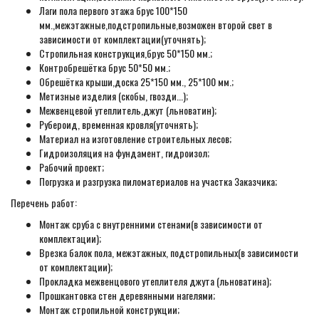
Лаги пола первого этажа брус 100*150
мм.,межэтажные,подстропильные,возможен второй свет в
зависимости от комплектации(уточнять);
Стропильная конструкция,брус 50*150 мм.;
Контробрешётка брус 50*50 мм.;
Обрешётка крыши,доска 25*150 мм., 25*100 мм.;
Метизные изделия (скобы, гвозди...);
Межвенцевой утеплитель,джут (льноватин);
Рубероид, временная кровля(уточнять);
Материал на изготовление строительных лесов;
Гидроизоляция на фундамент, гидроизол;
Рабочий проект;
Погрузка и разгрузка пиломатериалов на участка Заказчика;
Перечень работ:
Монтаж сруба с внутренними стенами(в зависимости от
комплектации);
Врезка балок пола, межэтажных, подстропильных(в зависимости
от комплектации);
Прокладка межвенцового утеплителя джута (льноватина);
Прошкантовка стен деревянными нагелями;
Монтаж стропильной конструкции;