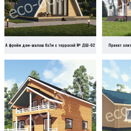
А фрейм дом-шалаш 6х7м с террасой № ДШ-02
Проект эли