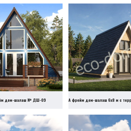
йм дом-шалаш № ДШ-09
А фрейм дом-шалаш 6х8 м с те