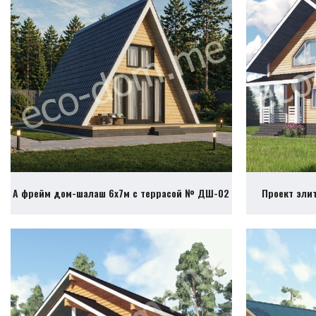
А фрейм дом-шалаш 6х7м с террасой № ДШ-02
Проект эли