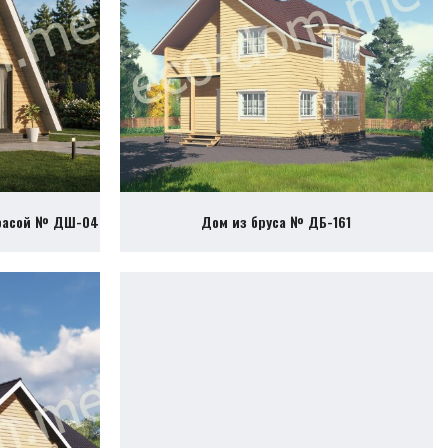
ррасой № ДШ-04
Дом из бруса № ДБ-161