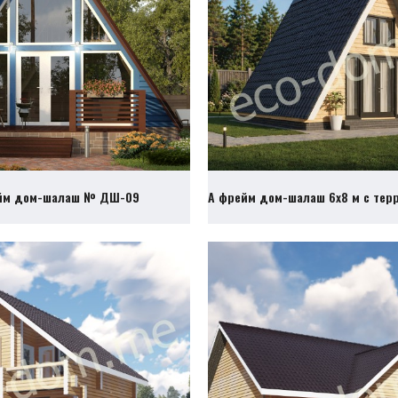
йм дом-шалаш № ДШ-09
А фрейм дом-шалаш 6х8 м с те