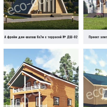
А фрейм дом-шалаш 6х7м с террасой № ДШ-02
Проект эли