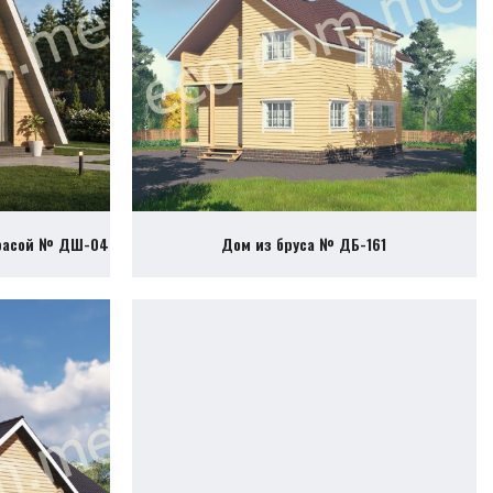
ррасой № ДШ-04
Дом из бруса № ДБ-161