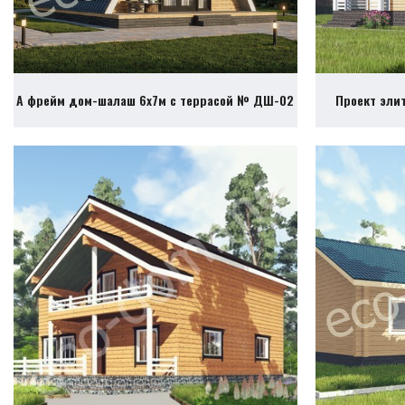
А фрейм дом-шалаш 6х7м с террасой № ДШ-02
Проект эли