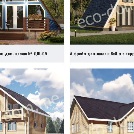
йм дом-шалаш № ДШ-09
А фрейм дом-шалаш 6х8 м с те