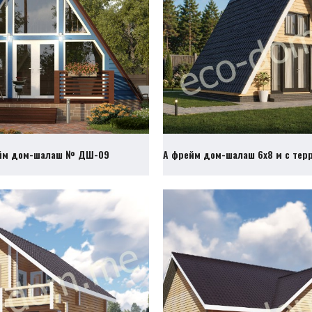
йм дом-шалаш № ДШ-09
А фрейм дом-шалаш 6х8 м с те