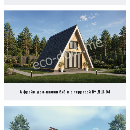
А фрейм дом-шалаш 6х8 м с террасой № ДШ-04