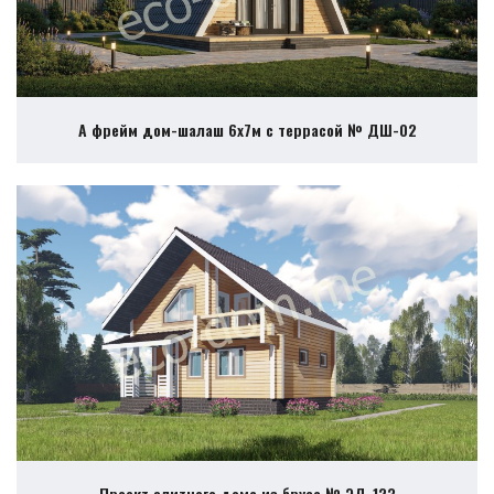
А фрейм дом-шалаш 6х7м с террасой № ДШ-02
Проект элитного дома из бруса № ЭД-123