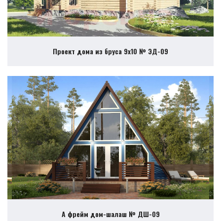
Проект дома из бруса 9х10 № ЭД-09
А фрейм дом-шалаш № ДШ-09