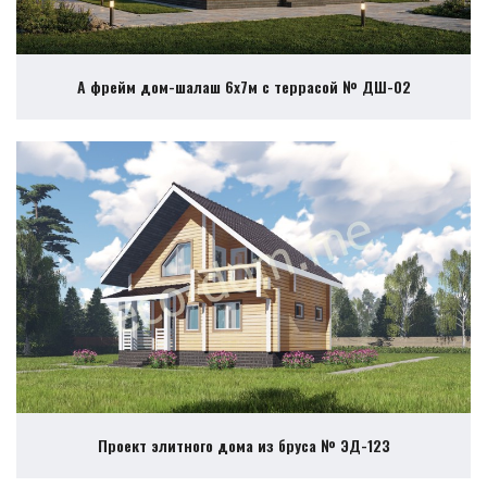
А фрейм дом-шалаш 6х7м с террасой № ДШ-02
Проект элитного дома из бруса № ЭД-123