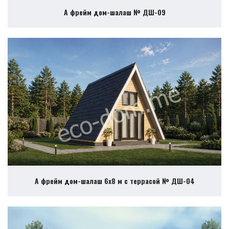
А фрейм дом-шалаш № ДШ-09
А фрейм дом-шалаш 6х8 м с террасой № ДШ-04