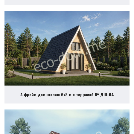
А фрейм дом-шалаш 6х8 м с террасой № ДШ-04