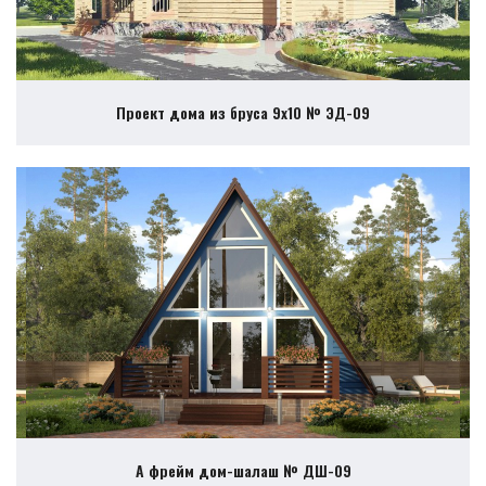
Проект дома из бруса 9х10 № ЭД-09
А фрейм дом-шалаш № ДШ-09