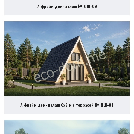
А фрейм дом-шалаш № ДШ-09
А фрейм дом-шалаш 6х8 м с террасой № ДШ-04