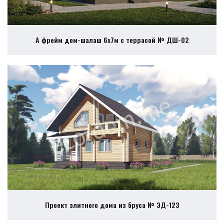
А фрейм дом-шалаш 6х7м с террасой № ДШ-02
Проект элитного дома из бруса № ЭД-123