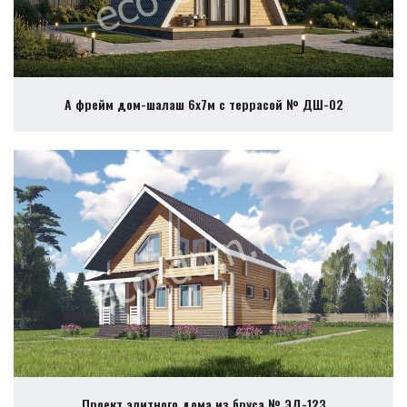
А фрейм дом-шалаш 6х7м с террасой № ДШ-02
Проект элитного дома из бруса № ЭД-123