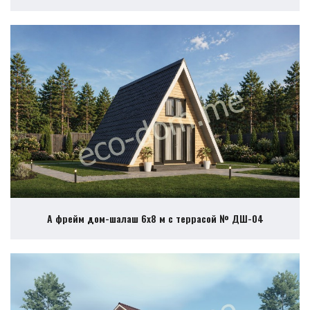
А фрейм дом-шалаш 6х8 м с террасой № ДШ-04