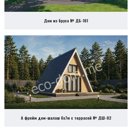
Дом из бруса № ДБ-161
А фрейм дом-шалаш 6х7м с террасой № ДШ-02