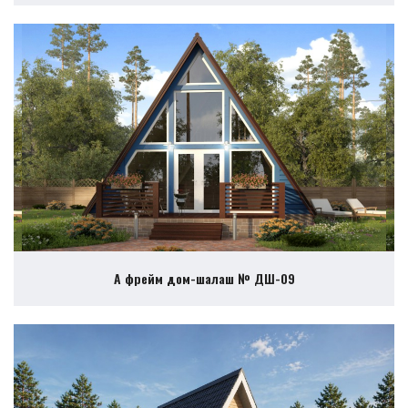
А фрейм дом-шалаш № ДШ-09