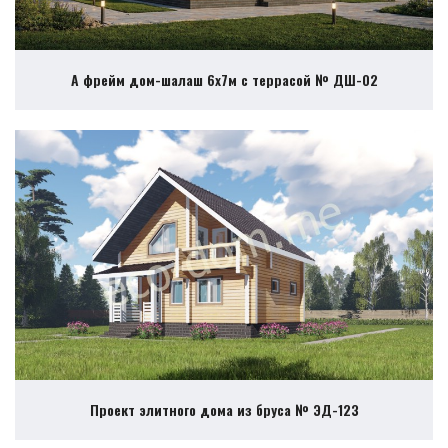
А фрейм дом-шалаш 6х7м с террасой № ДШ-02
Проект элитного дома из бруса № ЭД-123