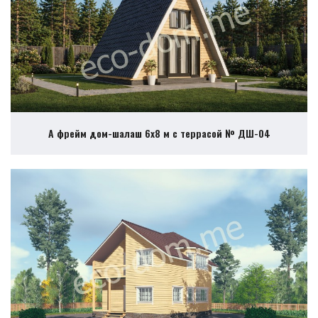
А фрейм дом-шалаш 6х8 м с террасой № ДШ-04