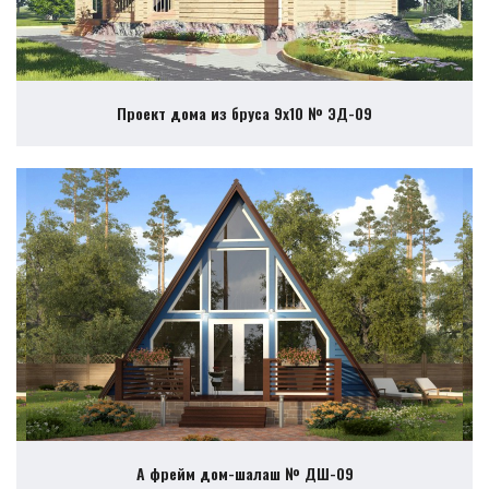
Проект дома из бруса 9х10 № ЭД-09
А фрейм дом-шалаш № ДШ-09