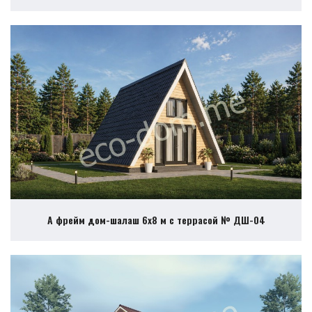
А фрейм дом-шалаш 6х8 м с террасой № ДШ-04