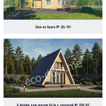
Дом из бруса № ДБ-161
А фрейм дом-шалаш 6х7м с террасой № ДШ-02