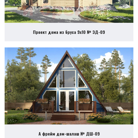
Проект дома из бруса 9х10 № ЭД-09
А фрейм дом-шалаш № ДШ-09