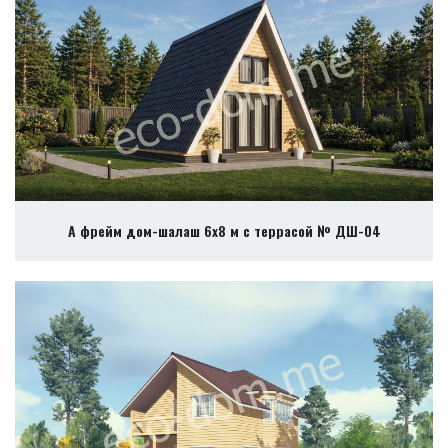
А фрейм дом-шалаш 6х8 м с террасой № ДШ-04