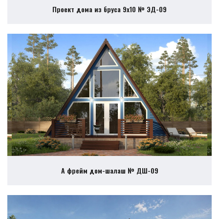
Проект дома из бруса 9х10 № ЭД-09
А фрейм дом-шалаш № ДШ-09