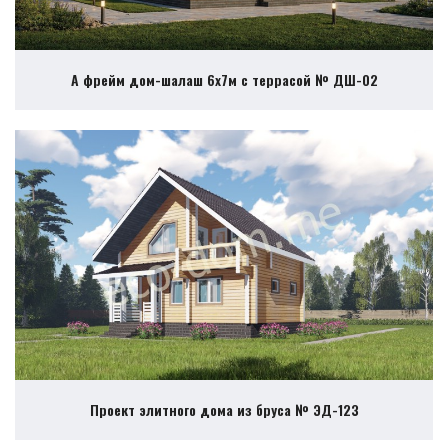
А фрейм дом-шалаш 6х7м с террасой № ДШ-02
Проект элитного дома из бруса № ЭД-123