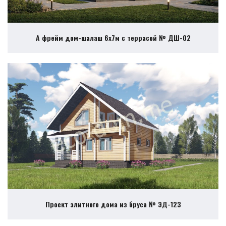
А фрейм дом-шалаш 6х7м с террасой № ДШ-02
Проект элитного дома из бруса № ЭД-123