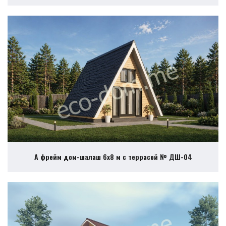
А фрейм дом-шалаш 6х8 м с террасой № ДШ-04