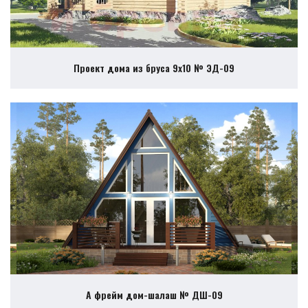
Проект дома из бруса 9х10 № ЭД-09
А фрейм дом-шалаш № ДШ-09