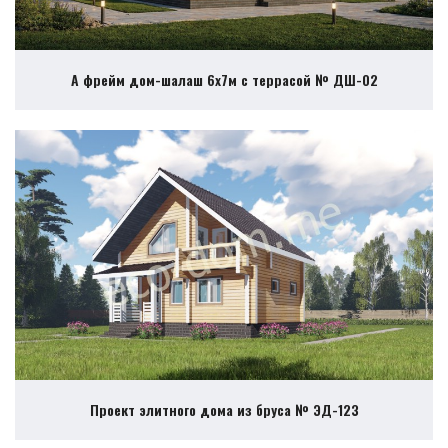
А фрейм дом-шалаш 6х7м с террасой № ДШ-02
Проект элитного дома из бруса № ЭД-123