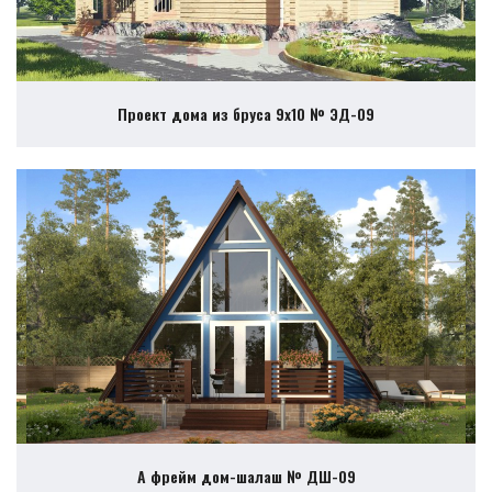
Проект дома из бруса 9х10 № ЭД-09
А фрейм дом-шалаш № ДШ-09