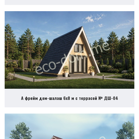
А фрейм дом-шалаш 6х8 м с террасой № ДШ-04