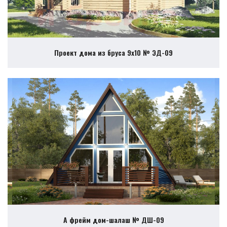
Проект дома из бруса 9х10 № ЭД-09
А фрейм дом-шалаш № ДШ-09