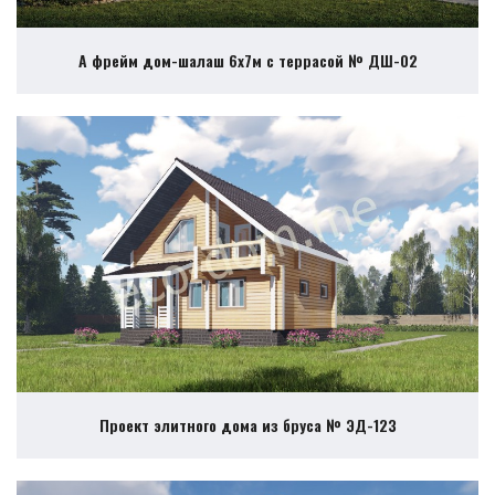
А фрейм дом-шалаш 6х7м с террасой № ДШ-02
Проект элитного дома из бруса № ЭД-123