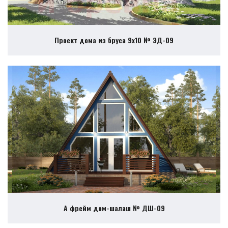
Проект дома из бруса 9х10 № ЭД-09
А фрейм дом-шалаш № ДШ-09