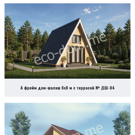
А фрейм дом-шалаш 6х8 м с террасой № ДШ-04