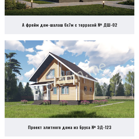
А фрейм дом-шалаш 6х7м с террасой № ДШ-02
Проект элитного дома из бруса № ЭД-123