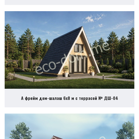
А фрейм дом-шалаш 6х8 м с террасой № ДШ-04