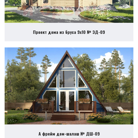
Проект дома из бруса 9х10 № ЭД-09
А фрейм дом-шалаш № ДШ-09