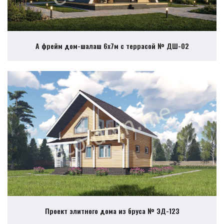
А фрейм дом-шалаш 6х7м с террасой № ДШ-02
Проект элитного дома из бруса № ЭД-123