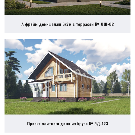
А фрейм дом-шалаш 6х7м с террасой № ДШ-02
Проект элитного дома из бруса № ЭД-123