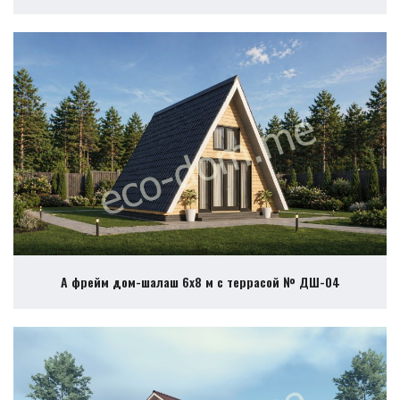
А фрейм дом-шалаш 6х8 м с террасой № ДШ-04