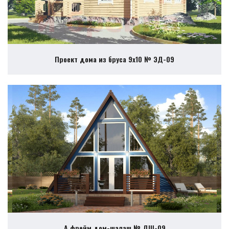
Проект дома из бруса 9х10 № ЭД-09
А фрейм дом-шалаш № ДШ-09