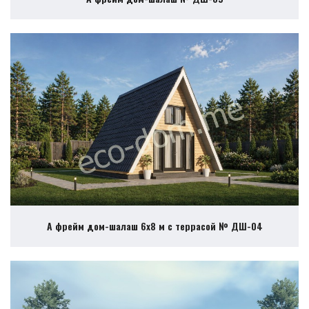
А фрейм дом-шалаш 6х8 м с террасой № ДШ-04