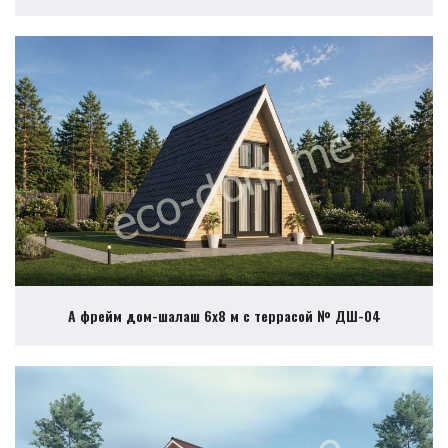
А фрейм дом-шалаш 6х8 м с террасой № ДШ-04