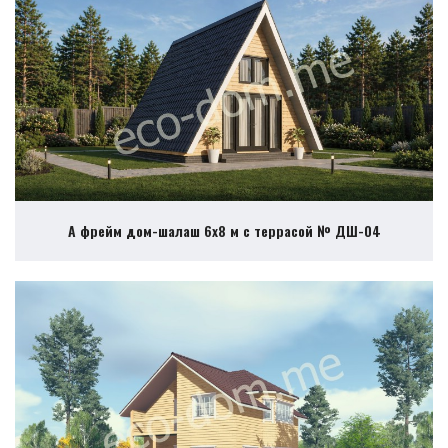
А фрейм дом-шалаш 6х8 м с террасой № ДШ-04