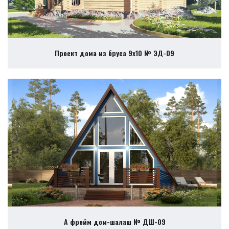
Проект дома из бруса 9х10 № ЭД-09
А фрейм дом-шалаш № ДШ-09