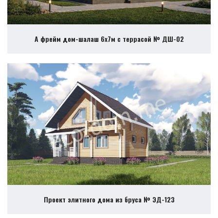
А фрейм дом-шалаш 6х7м с террасой № ДШ-02
Проект элитного дома из бруса № ЭД-123