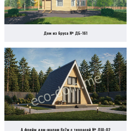
Дом из бруса № ДБ-161
А фрейм дом-шалаш 6х7м с террасой № ДШ-02