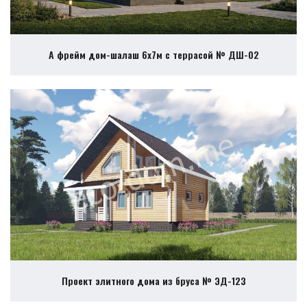
А фрейм дом-шалаш 6х7м с террасой № ДШ-02
Проект элитного дома из бруса № ЭД-123