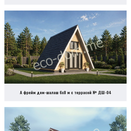
А фрейм дом-шалаш 6х8 м с террасой № ДШ-04