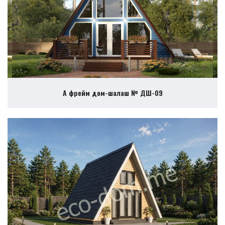
А фрейм дом-шалаш № ДШ-09