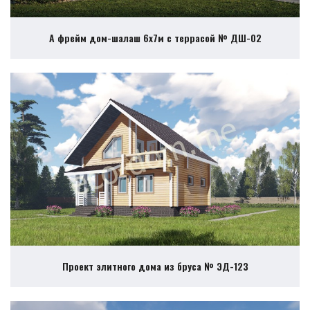
А фрейм дом-шалаш 6х7м с террасой № ДШ-02
Проект элитного дома из бруса № ЭД-123