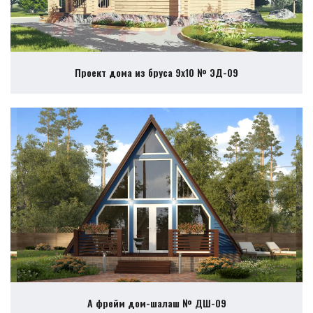
Проект дома из бруса 9х10 № ЭД-09
А фрейм дом-шалаш № ДШ-09