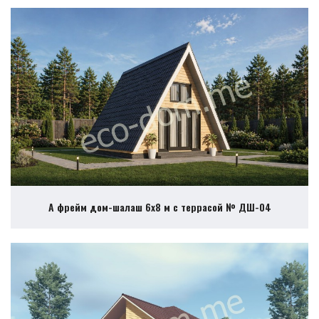
А фрейм дом-шалаш 6х8 м с террасой № ДШ-04