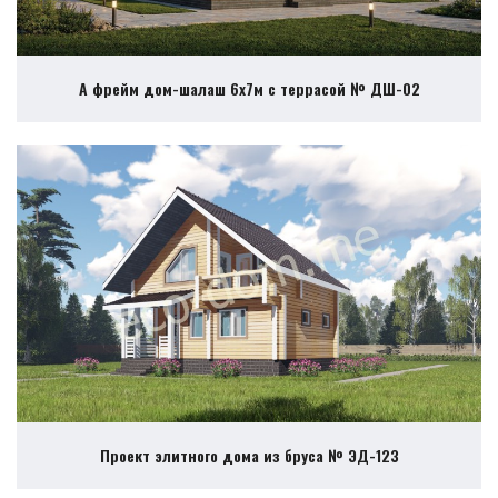
А фрейм дом-шалаш 6х7м с террасой № ДШ-02
Проект элитного дома из бруса № ЭД-123