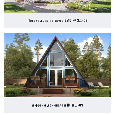
Проект дома из бруса 9х10 № ЭД-09
А фрейм дом-шалаш № ДШ-09