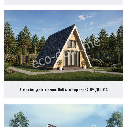
А фрейм дом-шалаш 6х8 м с террасой № ДШ-04