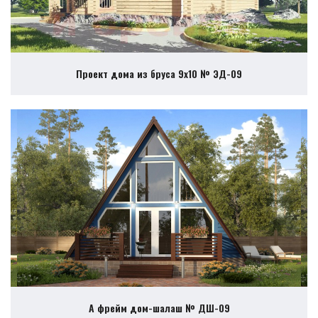
Проект дома из бруса 9х10 № ЭД-09
А фрейм дом-шалаш № ДШ-09