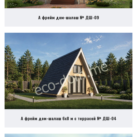
А фрейм дом-шалаш № ДШ-09
А фрейм дом-шалаш 6х8 м с террасой № ДШ-04