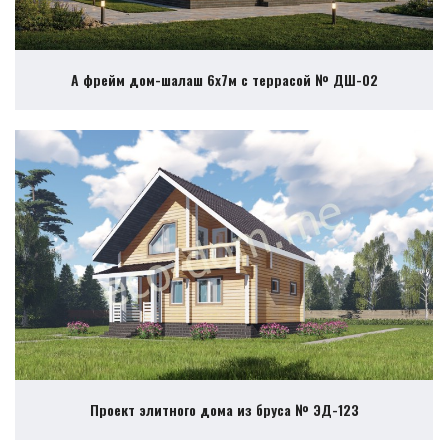
А фрейм дом-шалаш 6х7м с террасой № ДШ-02
Проект элитного дома из бруса № ЭД-123