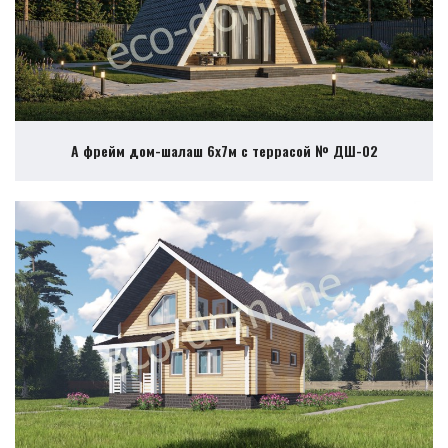
А фрейм дом-шалаш 6х7м с террасой № ДШ-02