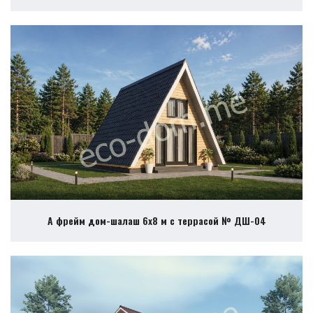
А фрейм дом-шалаш 6х8 м с террасой № ДШ-04