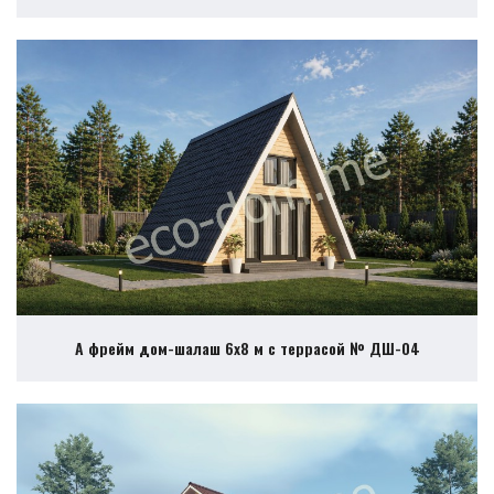
А фрейм дом-шалаш 6х8 м с террасой № ДШ-04