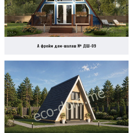
А фрейм дом-шалаш № ДШ-09