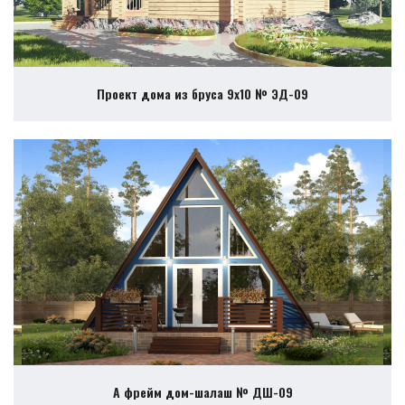
Проект дома из бруса 9х10 № ЭД-09
А фрейм дом-шалаш № ДШ-09