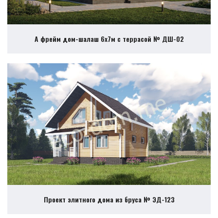
А фрейм дом-шалаш 6х7м с террасой № ДШ-02
Проект элитного дома из бруса № ЭД-123