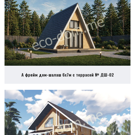
А фрейм дом-шалаш 6х7м с террасой № ДШ-02