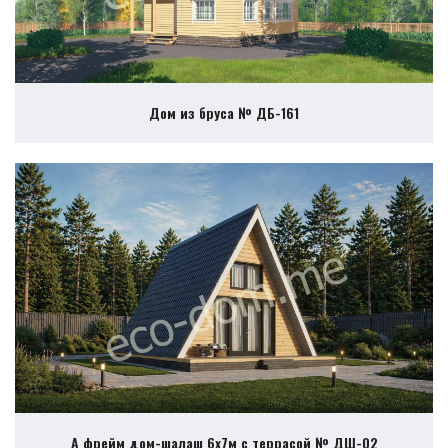
Дом из бруса № ДБ-161
А фрейм дом-шалаш 6х7м с террасой № ДШ-02