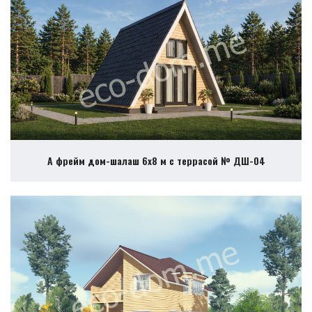
А фрейм дом-шалаш 6х8 м с террасой № ДШ-04