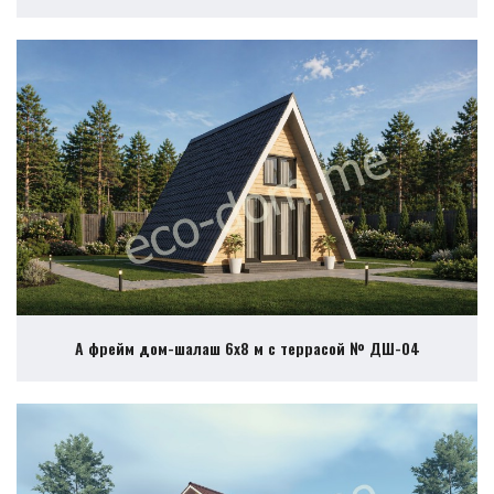
А фрейм дом-шалаш 6х8 м с террасой № ДШ-04