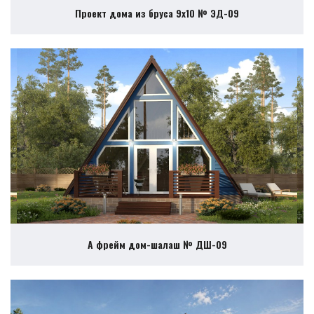
Проект дома из бруса 9х10 № ЭД-09
А фрейм дом-шалаш № ДШ-09