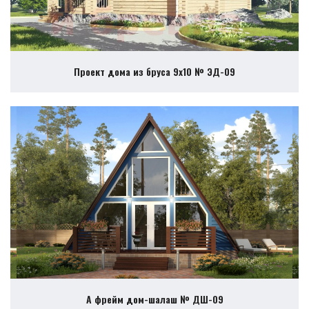
Проект дома из бруса 9х10 № ЭД-09
А фрейм дом-шалаш № ДШ-09