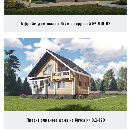
А фрейм дом-шалаш 6х7м с террасой № ДШ-02
Проект элитного дома из бруса № ЭД-123