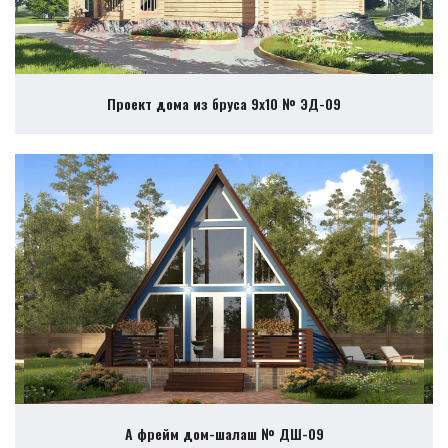
Проект дома из бруса 9х10 № ЭД-09
А фрейм дом-шалаш № ДШ-09