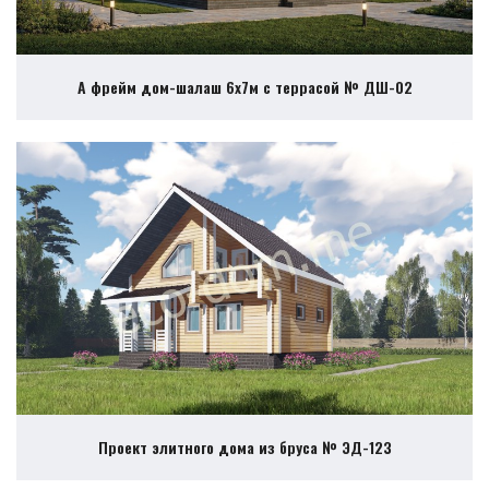
А фрейм дом-шалаш 6х7м с террасой № ДШ-02
Проект элитного дома из бруса № ЭД-123