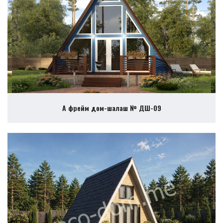
А фрейм дом-шалаш № ДШ-09