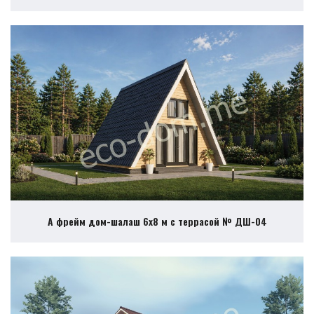
А фрейм дом-шалаш 6х8 м с террасой № ДШ-04