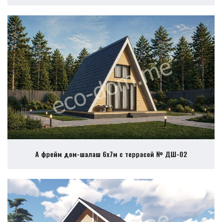
А фрейм дом-шалаш 6х7м с террасой № ДШ-02