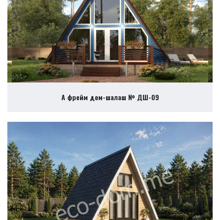
А фрейм дом-шалаш № ДШ-09