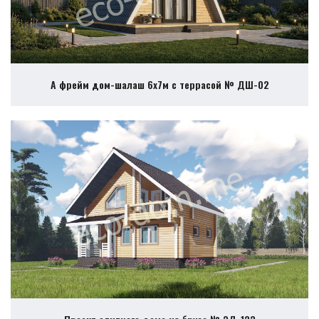
А фрейм дом-шалаш 6х7м с террасой № ДШ-02