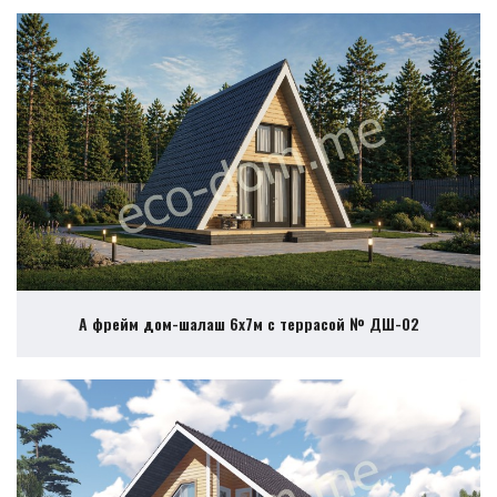
А фрейм дом-шалаш 6х7м с террасой № ДШ-02