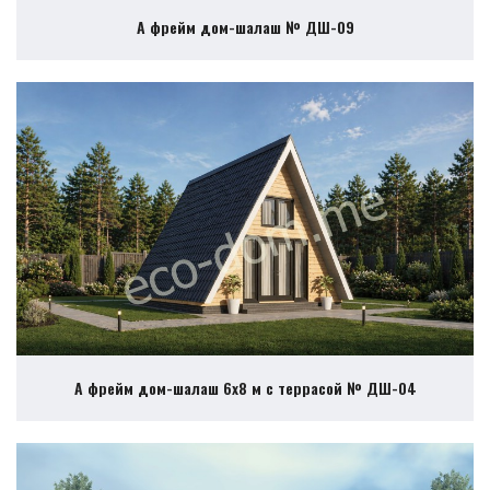
А фрейм дом-шалаш № ДШ-09
А фрейм дом-шалаш 6х8 м с террасой № ДШ-04