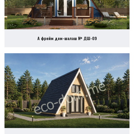
А фрейм дом-шалаш № ДШ-09