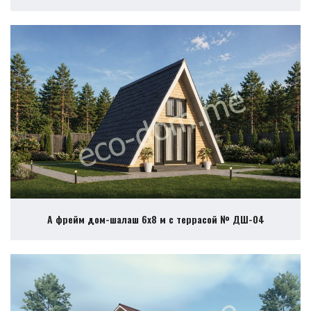
А фрейм дом-шалаш 6х8 м с террасой № ДШ-04