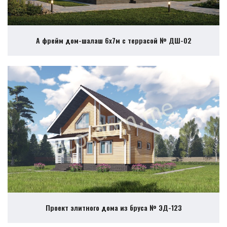
А фрейм дом-шалаш 6х7м с террасой № ДШ-02
Проект элитного дома из бруса № ЭД-123