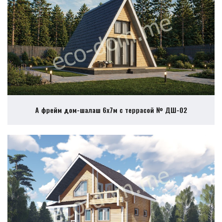
А фрейм дом-шалаш 6х7м с террасой № ДШ-02