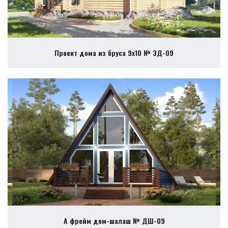
Проект дома из бруса 9х10 № ЭД-09
А фрейм дом-шалаш № ДШ-09