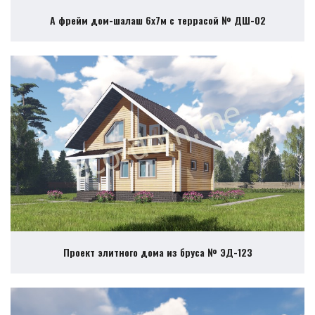
А фрейм дом-шалаш 6х7м с террасой № ДШ-02
Проект элитного дома из бруса № ЭД-123