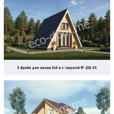
А фрейм дом-шалаш 6х8 м с террасой № ДШ-04