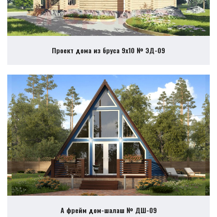
Проект дома из бруса 9х10 № ЭД-09
А фрейм дом-шалаш № ДШ-09