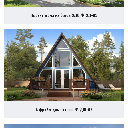
Проект дома из бруса 9х10 № ЭД-09
А фрейм дом-шалаш № ДШ-09