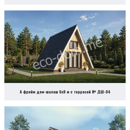
А фрейм дом-шалаш 6х8 м с террасой № ДШ-04