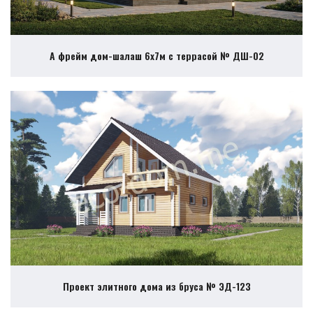
А фрейм дом-шалаш 6х7м с террасой № ДШ-02
Проект элитного дома из бруса № ЭД-123