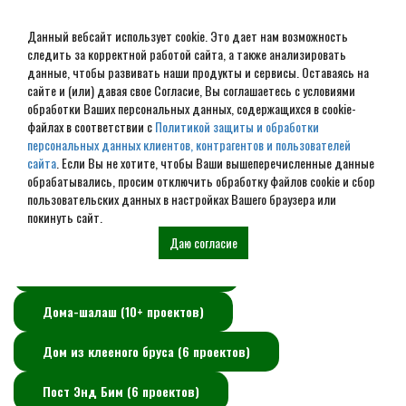
Данный вебсайт использует cookie. Это дает нам возможность
следить за корректной работой сайта, а также анализировать
данные, чтобы развивать наши продукты и сервисы. Оставаясь на
сайте и (или) давая свое Согласие, Вы соглашаетесь с условиями
обработки Ваших персональных данных, содержащихся в cookie-
Бытовки
файлах в соответствии с
Политикой защиты и обработки
персональных данных клиентов, контрагентов и пользователей
сайта
. Если Вы не хотите, чтобы Ваши вышеперечисленные данные
обрабатывались, просим отключить обработку файлов cookie и сбор
Элитные дома из бруса (50+ проектов)
пользовательских данных в настройках Вашего браузера или
покинуть сайт.
Дома из бруса (50+ проектов)
Даю согласие
Бани из бруса (10+ проектов)
Дома-шалаш (10+ проектов)
Дом из клееного бруса (6 проектов)
Пост Энд Бим (6 проектов)